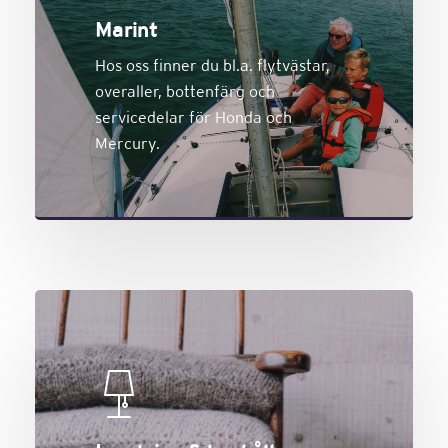
Marint
Hos oss finner du bl.a. flytvästar,
overaller, bottenfärg och
servicedelar för Honda och
Mercury.