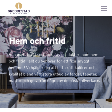
Hem och fritid
Vi har ett brett sortiment av produkter inom hem
och fritid - allt du behöver för att fixa snyggt i
hemmet! Vi hjälper dig att hitta rätt kulörer och
kvalitet bland vårt stora utbud av färger, tapeter,
mattor och golv från några av de bästa tillverkarna.