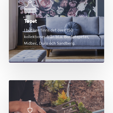
Tapet
I butiken finns det över 150
kollektioner från bl.a. Boråstapeter,
Midbec, Duro och Sandberg.