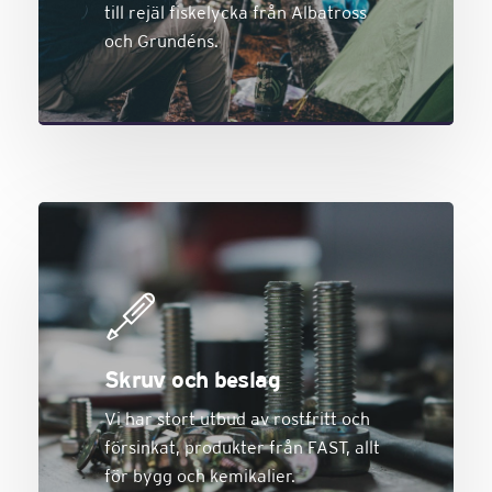
till rejäl fiskelycka från Albatross
och Grundéns.
Skruv och beslag
Vi har stort utbud av rostfritt och
försinkat, produkter från FAST, allt
för bygg och kemikalier.