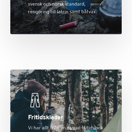
svensk och norsk standard,
rengöring till latrin samt båtvax.
Fritidskläder
Vi har allt från en casual fritidslook