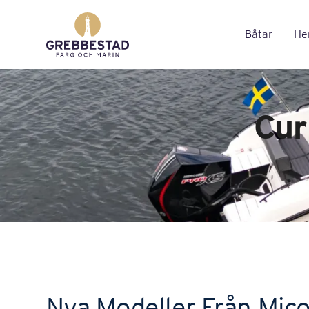
Båtar
Hem
Cur
Nya Modeller Från Mic