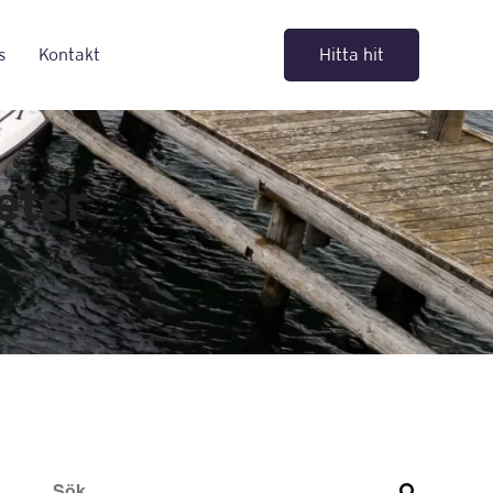
s
Kontakt
Hitta hit
eter