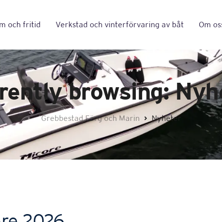
 och fritid
Verkstad och vinterförvaring av båt
Om os
rently browsing: Nyh
Grebbestad Färg och Marin
Nyheter
ore 2026